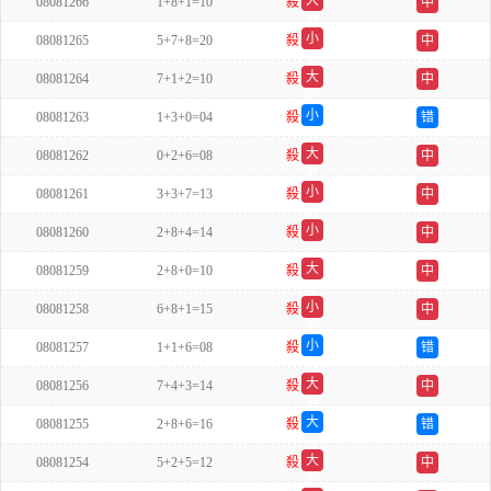
大
08081266
1+8+1=10
殺
中
双
小
08081265
5+7+8=20
殺
中
单
大
08081264
7+1+2=10
殺
中
单
小
08081263
1+3+0=04
殺
错
双
大
08081262
0+2+6=08
殺
中
双
小
08081261
3+3+7=13
殺
中
双
小
08081260
2+8+4=14
殺
中
单
大
08081259
2+8+0=10
殺
中
单
小
08081258
6+8+1=15
殺
中
双
小
08081257
1+1+6=08
殺
错
双
大
08081256
7+4+3=14
殺
中
单
大
08081255
2+8+6=16
殺
错
双
大
08081254
5+2+5=12
殺
中
单