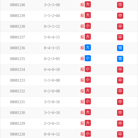
大
08081240
3+3+2=08
殺
中
双
大
08081239
1+1+2=04
殺
中
双
小
08081238
8+3+1=12
殺
中
单
大
08081237
5+6+4=15
殺
中
双
大
08081236
8+4+3=15
殺
错
单
小
08081235
0+2+3=05
殺
错
单
小
08081234
6+4+0=10
殺
中
单
小
08081233
1+1+6=08
殺
中
单
大
08081232
6+2+0=08
殺
中
单
小
08081231
3+5+8=16
殺
中
双
大
08081230
3+1+6=10
殺
中
双
大
08081229
2+3+6=11
殺
中
单
小
08081228
8+0+4=12
殺
中