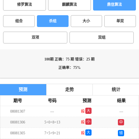
修罗算法
麒麟算法
鼎信算法
组合
杀组
大小
单双
双项
双组
100期 正确：75 期 错误：25 期
正确率：75%
预测
走势
统计
期号
号码
预测
结果
大
08081307
---
殺
---
双
小
08081306
5+0+8=13
殺
中
双
大
08081305
7+5+9=21
殺
错
单