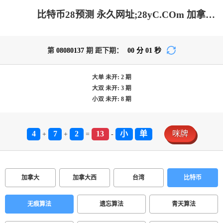
比特币28预测 永久网址;28yC.COm 加拿大PC预测网-加拿大28在线|PC预测结果咪牌|pc28加拿大开奖结果查询_极致火热优质的免费预测
第
08080137
期 距下期：
00
分
01
秒
大单
未开:
2
期
大双
未开:
3
期
小双
未开:
8
期
4
7
2
13
小
单
咪牌
+
+
=
-
加拿大
加拿大西
台湾
比特币
无痕算法
遗忘算法
青天算法