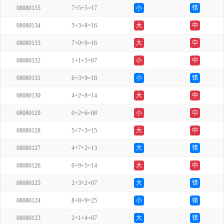
08080135
7+5+5=17
小
错
08080134
5+3+8=16
大
中
08080133
7+0+9=16
大
中
08080132
1+1+5=07
小
中
08080131
6+3+9=18
小
错
08080130
4+2+8=14
大
中
08080129
0+2+6=08
小
中
08080128
5+7+3=15
大
中
08080127
4+7+2=13
大
错
08080126
0+9+5=14
大
中
08080125
2+3+2=07
大
错
08080124
8+8+9=25
小
错
08080123
2+1+4=07
大
错