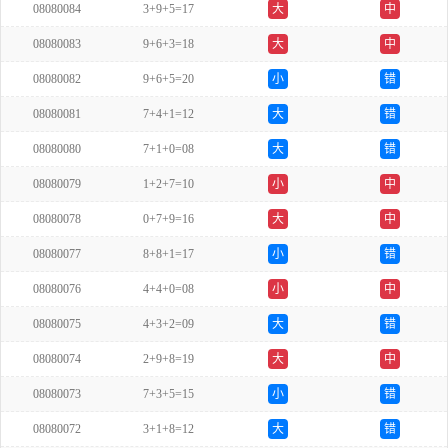
08080084
3+9+5=17
大
中
08080083
9+6+3=18
大
中
08080082
9+6+5=20
小
错
08080081
7+4+1=12
大
错
08080080
7+1+0=08
大
错
08080079
1+2+7=10
小
中
08080078
0+7+9=16
大
中
08080077
8+8+1=17
小
错
08080076
4+4+0=08
小
中
08080075
4+3+2=09
大
错
08080074
2+9+8=19
大
中
08080073
7+3+5=15
小
错
08080072
3+1+8=12
大
错