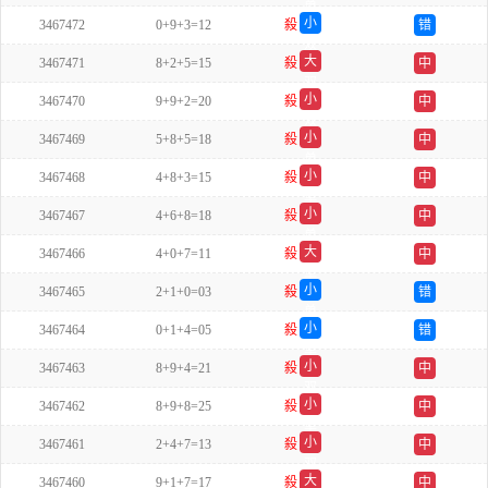
单
小
3467472
0+9+3=12
殺
错
双
大
3467471
8+2+5=15
殺
中
双
小
3467470
9+9+2=20
殺
中
双
小
3467469
5+8+5=18
殺
中
单
小
3467468
4+8+3=15
殺
中
单
小
3467467
4+6+8=18
殺
中
单
大
3467466
4+0+7=11
殺
中
单
小
3467465
2+1+0=03
殺
错
单
小
3467464
0+1+4=05
殺
错
单
小
3467463
8+9+4=21
殺
中
双
小
3467462
8+9+8=25
殺
中
单
小
3467461
2+4+7=13
殺
中
双
大
3467460
9+1+7=17
殺
中