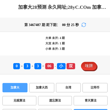
加拿大28预测 永久网址;28yC.COm 加拿大PC预测网-加拿大28在线|PC预测结果咪牌|pc28加拿大开奖结果查询_极致火热优质的免费预测
第
3467487
期 距下期：
00
分
25
秒
大单
未开:
4
期
大双
未开:
1
期
小单
未开:
3
期
0
3
3
06
小
双
咪牌
+
+
=
-
加拿大
加拿大西
台湾
比特币
无痕算法
遗忘算法
青天算法