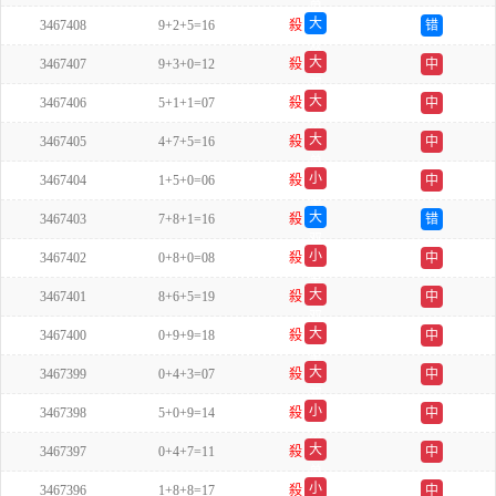
单
大
3467408
9+2+5=16
殺
错
双
大
3467407
9+3+0=12
殺
中
双
大
3467406
5+1+1=07
殺
中
双
大
3467405
4+7+5=16
殺
中
单
小
3467404
1+5+0=06
殺
中
单
大
3467403
7+8+1=16
殺
错
双
小
3467402
0+8+0=08
殺
中
单
大
3467401
8+6+5=19
殺
中
双
大
3467400
0+9+9=18
殺
中
单
大
3467399
0+4+3=07
殺
中
双
小
3467398
5+0+9=14
殺
中
双
大
3467397
0+4+7=11
殺
中
单
小
3467396
1+8+8=17
殺
中