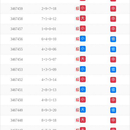
双
小
3467459
2+9+7=18
殺
中
单
大
3467458
7+1+4=12
殺
中
双
小
3467457
1+0+0=01
殺
中
双
小
3467456
6+4+0=10
殺
错
双
小
3467455
4+2+0=06
殺
错
双
大
3467454
1+1+5=07
殺
中
双
小
3467453
1+3+5=09
殺
错
单
小
3467452
4+7+3=14
殺
中
双
小
3467451
2+8+3=13
殺
错
单
小
3467450
4+8+1=13
殺
中
双
大
3467449
8+9+3=20
殺
错
双
大
3467448
8+1+9=18
殺
中
单