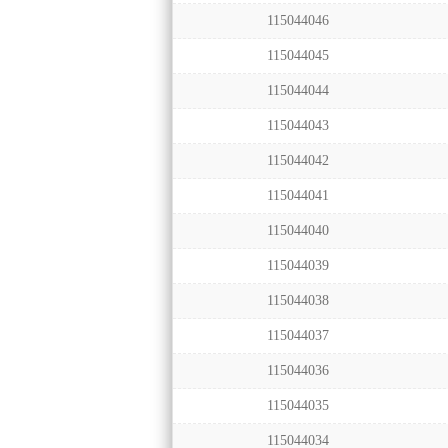
115044046
115044045
115044044
115044043
115044042
115044041
115044040
115044039
115044038
115044037
115044036
115044035
115044034