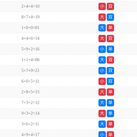
2+4+4=10
小
双
8+7+4=19
大
双
1+0+0=01
大
单
4+4+6=14
大
双
5+9+2=16
小
单
1+1+4=06
大
双
5+7+9=21
小
双
6+0+5=11
小
双
2+8+5=15
大
单
7+3+2=12
大
单
9+3+2=14
大
单
3+6+2=11
大
单
4+9+4=17
小
单