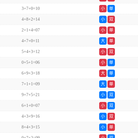
3+7+0=10
小
单
4+8+2=14
小
双
2+1+4=07
小
单
4+7+0=11
大
单
5+4+3=12
小
双
0+5+1=06
小
单
6+9+3=18
大
单
7+1+1=09
大
单
9+7+5=21
小
双
6+1+0=07
小
双
4+3+9=16
小
双
8+4+3=15
小
单
0+7+2=09
小
双