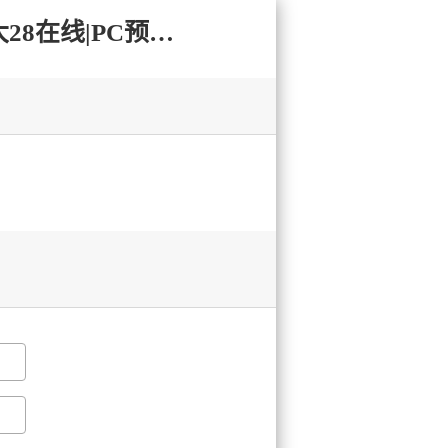
台湾28预测 永久网址;28yC.COm 加拿大PC预测网-加拿大28在线|PC预测结果咪牌|pc28加拿大开奖结果查询_极致火热优质的免费预测