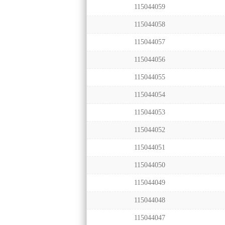
115044059
115044058
115044057
115044056
115044055
115044054
115044053
115044052
115044051
115044050
115044049
115044048
115044047