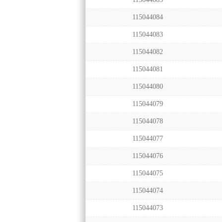
115044084
115044083
115044082
115044081
115044080
115044079
115044078
115044077
115044076
115044075
115044074
115044073