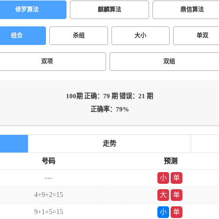
修罗算法
麒麟算法
鼎信算法
组合
杀组
大小
单双
双项
双组
100期 正确：79 期 错误：21 期
正确率：79%
走势
号码
预测
---
小
单
4+9+2=15
大
单
9+1+5=15
小
单