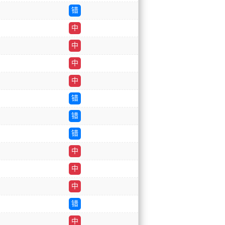
错
中
中
中
中
错
错
错
中
中
中
错
中