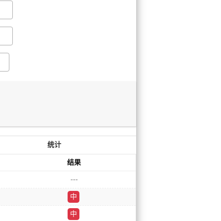
统计
结果
---
中
中