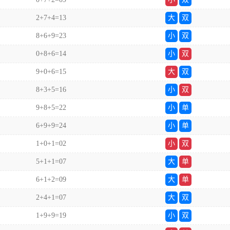
2+7+4=13
大
双
8+6+9=23
小
双
0+8+6=14
小
双
9+0+6=15
大
双
8+3+5=16
小
双
9+8+5=22
小
单
6+9+9=24
小
单
1+0+1=02
小
双
5+1+1=07
大
单
6+1+2=09
大
单
2+4+1=07
大
双
1+9+9=19
小
双