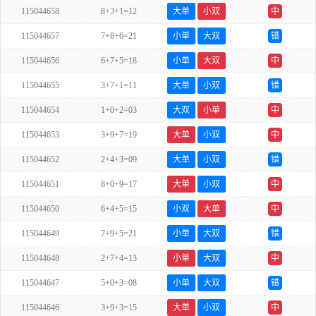
115044658
8+3+1=12
大单
小双
中
115044657
7+8+6=21
小单
大双
错
115044656
6+7+5=18
小单
大双
中
115044655
3+7+1=11
大单
小双
错
115044654
1+0+2=03
大双
小单
中
115044653
3+9+7=19
大单
小双
中
115044652
2+4+3=09
大单
小双
错
115044651
8+0+9=17
大单
小双
中
115044650
6+4+5=15
小双
大单
中
115044649
7+9+5=21
小单
大双
错
115044648
2+7+4=13
小单
大双
中
115044647
5+0+3=08
小单
大双
错
115044646
3+9+3=15
大单
小双
中