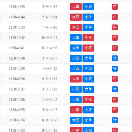
115044645
3+9+3=15
大单
小双
中
115044644
2+4+8=14
大双
小单
中
115044643
7+6+5=18
大双
小单
中
115044642
0+4+0=04
大单
小双
中
115044641
0+2+4=06
大单
小双
中
115044640
3+4+0=07
小双
大单
错
115044639
1+4+7=12
大双
小单
错
115044638
9+5+1=15
大单
小双
中
115044637
2+4+7=13
小双
大单
错
115044636
1+3+0=04
大单
小双
中
115044635
3+0+4=07
小单
大双
中
115044634
8+0+0=08
大双
小单
错
115044633
8+1+4=13
小单
大双
中