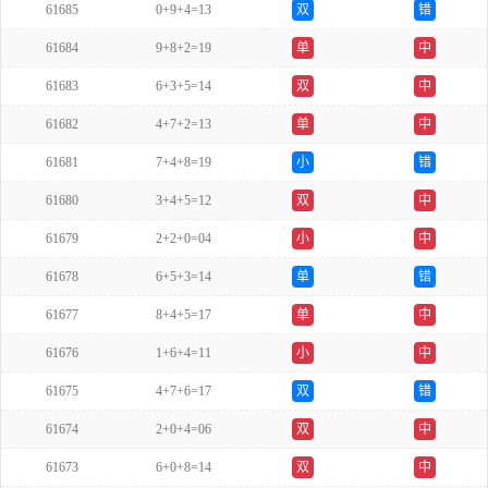
61685
0+9+4=13
双
错
61684
9+8+2=19
单
中
61683
6+3+5=14
双
中
61682
4+7+2=13
单
中
61681
7+4+8=19
小
错
61680
3+4+5=12
双
中
61679
2+2+0=04
小
中
61678
6+5+3=14
单
错
61677
8+4+5=17
单
中
61676
1+6+4=11
小
中
61675
4+7+6=17
双
错
61674
2+0+4=06
双
中
61673
6+0+8=14
双
中