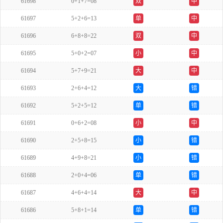
61698
0+1+7=08
双
中
61697
5+2+6=13
单
中
61696
6+8+8=22
双
中
61695
5+0+2=07
小
中
61694
5+7+9=21
大
中
61693
2+6+4=12
大
错
61692
5+2+5=12
单
错
61691
0+6+2=08
小
中
61690
2+5+8=15
小
错
61689
4+9+8=21
小
错
61688
2+0+4=06
单
错
61687
4+6+4=14
大
中
61686
5+8+1=14
单
错