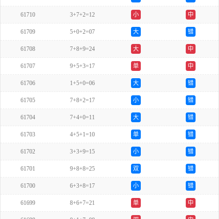
61710
3+7+2=12
小
中
61709
5+0+2=07
大
错
61708
7+8+9=24
大
中
61707
9+5+3=17
单
中
61706
1+5+0=06
大
错
61705
7+8+2=17
小
错
61704
7+4+0=11
大
错
61703
4+5+1=10
单
错
61702
3+3+9=15
小
错
61701
9+8+8=25
双
错
61700
6+3+8=17
小
错
61699
8+6+7=21
单
中