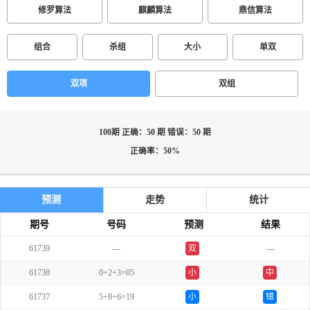
修罗算法
麒麟算法
鼎信算法
组合
杀组
大小
单双
双项
双组
100期 正确：50 期 错误：50 期
正确率：50%
预测
走势
统计
期号
号码
预测
结果
61739
---
双
---
61738
0+2+3=05
小
中
61737
5+8+6=19
小
错