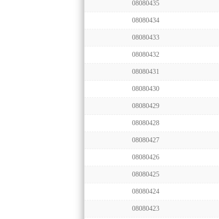
08080435
08080434
08080433
08080432
08080431
08080430
08080429
08080428
08080427
08080426
08080425
08080424
08080423