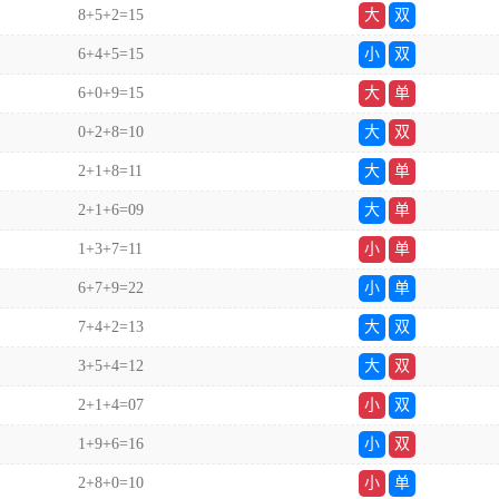
8+5+2=15
大
双
6+4+5=15
小
双
6+0+9=15
大
单
0+2+8=10
大
双
2+1+8=11
大
单
2+1+6=09
大
单
1+3+7=11
小
单
6+7+9=22
小
单
7+4+2=13
大
双
3+5+4=12
大
双
2+1+4=07
小
双
1+9+6=16
小
双
2+8+0=10
小
单