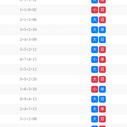
1+1+0=02
小
双
2+1+3=06
大
双
3+5+2=10
大
单
2+4+3=09
大
双
5+5+2=12
大
双
4+7+4=15
小
单
5+5+2=12
大
双
9+9+2=20
大
双
1+6+3=10
小
单
0+9+4=13
大
双
2+4+7=13
大
单
5+1+2=08
大
双